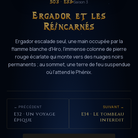
S03 · E33
Saison 3
Ergador et les
Réincarnés
Ergador escalade seul, une main occupée par la
flamme blanche d'Hiro, l'immense colonne de pierre
rouge écarlate qui monte vers des nuages noirs
permanents ; au sommet, une terre de feu suspendue
où l'attend le Phénix.
← PRÉCÉDENT
SUIVANT →
E32 · Un voyage
E34 · Le tombeau
épique
interdit