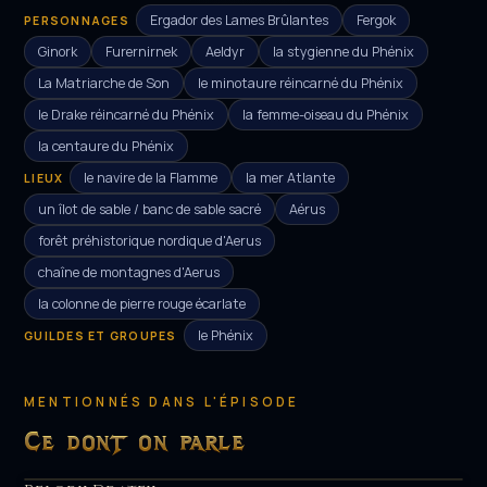
Ergador des Lames Brûlantes
Fergok
PERSONNAGES
Ginork
Furernirnek
Aeldyr
la stygienne du Phénix
La Matriarche de Son
le minotaure réincarné du Phénix
le Drake réincarné du Phénix
la femme-oiseau du Phénix
la centaure du Phénix
le navire de la Flamme
la mer Atlante
LIEUX
un îlot de sable / banc de sable sacré
Aérus
forêt préhistorique nordique d'Aerus
chaîne de montagnes d'Aerus
la colonne de pierre rouge écarlate
le Phénix
GUILDES ET GROUPES
MENTIONNÉS DANS L'ÉPISODE
Ce dont on parle