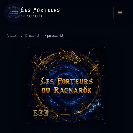
Les Porteurs
du Ragnarök
Accueil
/
Saison 3
/
Épisode 33
E33