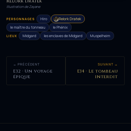
Relork Dratek
HÉROS
Illustration de Zayane
Hiro
Relork Dratek
PERSONNAGES
le maître du tonneau
le Phénix
Midgard
les enclaves de Midgard
Muspelheim
LIEUX
← PRÉCÉDENT
SUIVANT →
E32 · Un voyage
E34 · Le tombeau
épique
interdit