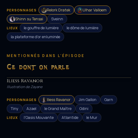
Relork Dratek
Ulhar Valloem
PERSONNAGES
Shinn su Tensai
Sveinn
le gouffre de lumière
le dôme de lumière
LIEUX
la plateforme d'or enluminée
MENTIONNÉS DANS L'ÉPISODE
Ce dont on parle
Iliess Ravanor
HÉROS
Illustration de Zayane
Iliess Ravanor
Jim Gallon
Garn
PERSONNAGES
Tiny
Azael
le Grand Maître
Odini
l'Oasis Mouvante
Atlantide
le Mur
LIEUX