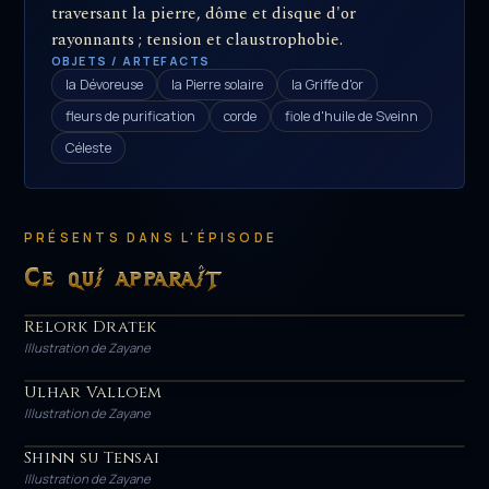
traversant la pierre, dôme et disque d'or
rayonnants ; tension et claustrophobie.
OBJETS / ARTEFACTS
la Dévoreuse
la Pierre solaire
la Griffe d'or
fleurs de purification
corde
fiole d'huile de Sveinn
Céleste
PRÉSENTS DANS L'ÉPISODE
Ce qui apparaît
Relork Dratek
HÉROS
Illustration de Zayane
Ulhar Valloem
HÉROS
Illustration de Zayane
Shinn su Tensai
HÉROS
Illustration de Zayane