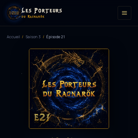
Les Porteurs
du Ragnarök
Accueil
/
Saison 3
/
Épisode 21
E21