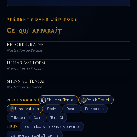
PRÉSENTS DANS L'ÉPISODE
Ce qui apparaît
Relork Dratek
HÉROS
Illustration de Zayane
Ulhar Valloem
HÉROS
Illustration de Zayane
Shinn su Tensai
HÉROS
Illustration de Zayane
Shinn su Tensai
Relork Dratek
PERSONNAGES
Ulhar Valloem
Sveinn
Réarir
Rerrkonork
Trikkraer
Odini
Teng Qi
profondeurs de l'Oasis Mouvante
LIEUX
clairière du rituel d'Hibernia