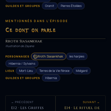
Granit
Pierres Étoilées
GUILDES ET GROUPES
MENTIONNÉS DANS L'ÉPISODE
Ce dont on parle
Rroth Siasankhak
HÉROS
Illustration de Zayane
Rroth Siasankhak
les harpies
PERSONNAGES
Hibernia / Sylvains
Mort-Lieu
Terres de la Vie Féroce
Midgard
LIEUX
Hibernia
GUILDES ET GROUPES
← PRÉCÉDENT
SUIVANT →
E12 · Les Griffes
E14 · Le rituel de