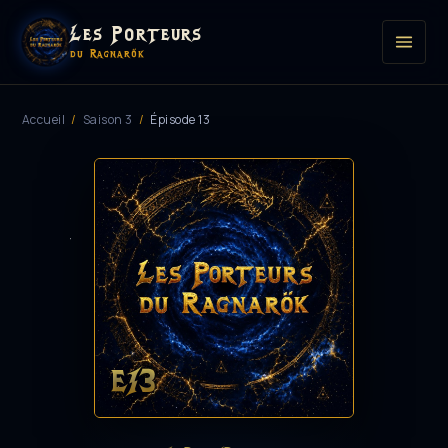
Les Porteurs
du Ragnarök
Accueil
/
Saison 3
/
Épisode 13
E13