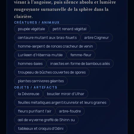
virant à l'angoisse, puis silence absolu et lumière
rougeoyante surnaturelle de la sphère dans la
clairière.
CRÉATURES / ANIMAUX
poupée végétale
petit renard végétal
centaure mutant aux bras-fouets
arbre Cogneur
homme-serpent de ronces cracheur de venin
Lurikeen d'Hibernia mutée
femme-fleur
hommes-baies
insectes en forme de bambous ailés
troupeau de bûches couvertes de spores
plantes carnivores géantes
OBJETS / ARTEFACTS
la Dévoreuse
bouclier miroir d'Ulhar
feuilles métalliques argent/cuivre/or et leurs graines
fleurs purifiant l'air
arbre-foudre
œil de wyverne greffé de Shinn su
tableaux et croquis d'Odini