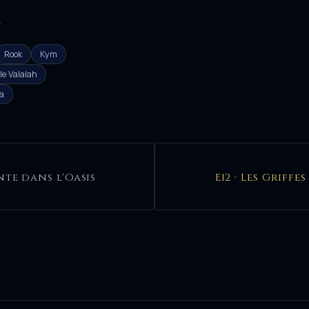
e
Rook
Kym
le Valalah
a
ente dans l'Oasis
E12 · Les Griff