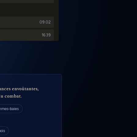
rances envoûtantes,
 du combat.
mes-baies
ois