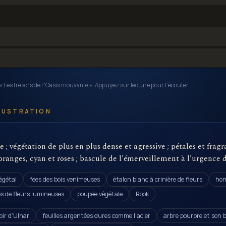
e « Les trésors de L'Oasis mouvante ». Appuyez sur lecture pour l’écouter.
LLUSTRATION
e ; végétation de plus en plus dense et agressive ; pétales et frag
 oranges, cyan et roses ; bascule de l'émerveillement à l'urgence
égétal
fées des bois venimeuses
étalon blanc à crinière de fleurs
hom
s de fleurs lumineuses
poupée végétale
Rook
oir d'Ulhar
feuilles argentées dures comme l'acier
arbre pourpre et son b