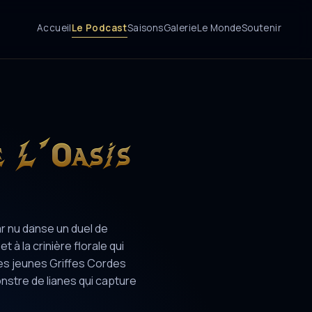
Accueil
Le Podcast
Saisons
Galerie
Le Monde
Soutenir
e L'Oasis
ar nu danse un duel de
 à la crinière florale qui
les jeunes Griffes Cordes
stre de lianes qui capture