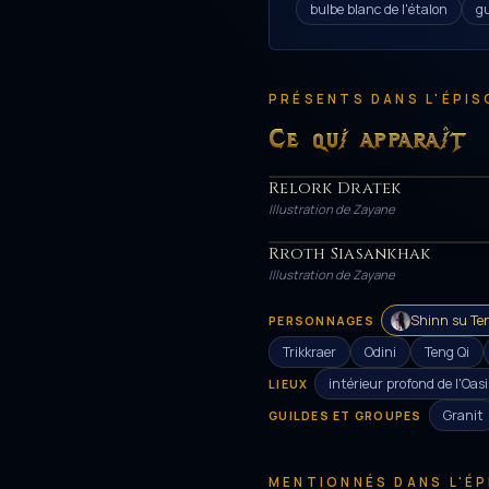
bulbe blanc de l'étalon
gu
PRÉSENTS DANS L'ÉPIS
Ce qui apparaît
Relork Dratek
HÉROS
Illustration de Zayane
Rroth Siasankhak
HÉROS
Illustration de Zayane
Shinn su Te
PERSONNAGES
Trikkraer
Odini
Teng Qi
intérieur profond de l'Oa
LIEUX
Granit
GUILDES ET GROUPES
MENTIONNÉS DANS L'É