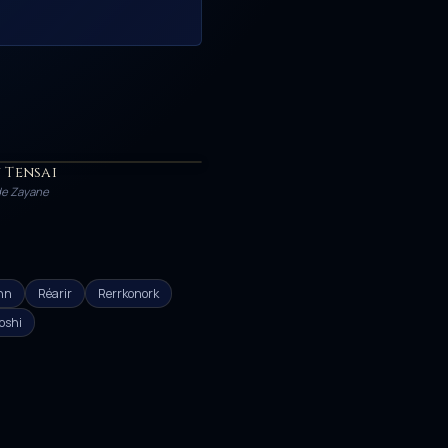
 Tensai
 de Zayane
nn
Réarir
Rerrkonork
toshi