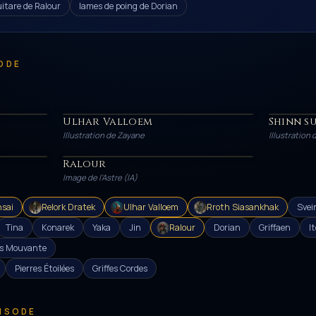
itare de Ralour
lames de poing de Dorian
ODE
Ulhar Valloem
Shinn su
HÉROS
HÉROS
Illustration de Zayane
Illustration
Ralour
PERSONNAGE
Image de l'Astre (IA)
nsai
Relork Dratek
Ulhar Valloem
Rroth Siasankhak
Svei
Tina
Konarek
Yaka
Jin
Ralour
Dorian
Griffaen
I
sis Mouvante
Pierres Étoilées
Griffes Cordes
PISODE