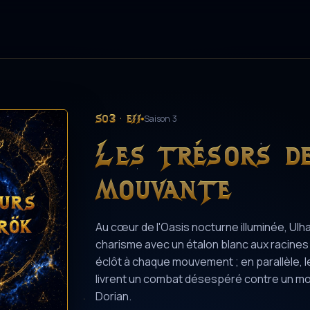
S03 · E11
Saison 3
Les trésors d
mouvante
Au cœur de l'Oasis nocturne illuminée, Ulh
charisme avec un étalon blanc aux racines et
éclôt à chaque mouvement ; en parallèle, 
livrent un combat désespéré contre un mon
Dorian.