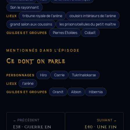
Son le rayonnant
tribune royale de l'arène
couloirs intérieurs de l'arène
LIEUX
grand salon aux coussins
les prisons/cellules du petit maître
Pierres Étoilées
Cobalt
GUILDES ET GROUPES
MENTIONNÉS DANS L'ÉPISODE
Ce dont on parle
Hiro
Carrie
Tukrinalokarse
PERSONNAGES
l'arène
LIEUX
Granit
Albion
Hibernia
GUILDES ET GROUPES
← PRÉCÉDENT
SUIVANT →
E38 · Guerre en
E40 · Une fin