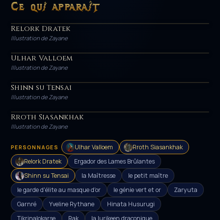
Ce qui apparaît
Relork Dratek
HÉROS
Illustration de Zayane
Ulhar Valloem
HÉROS
Illustration de Zayane
Shinn su Tensai
HÉROS
Illustration de Zayane
Rroth Siasankhak
HÉROS
Illustration de Zayane
Ulhar Valloem
Rroth Siasankhak
PERSONNAGES
Relork Dratek
Ergador des Lames Brûlantes
Shinn su Tensai
la Maîtresse
le petit maître
le garde d'élite au masque d'or
le génie vert et or
Zaryuta
Garnré
Yveline Rythane
Hinata Husurugi
Tikrinalokarse
Rak
la lurikeen draconique