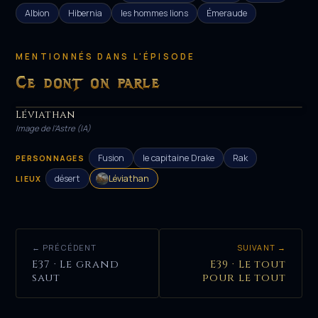
Albion
Hibernia
les hommes lions
Émeraude
MENTIONNÉS DANS L'ÉPISODE
Ce dont on parle
Léviathan
LIEU
Image de l'Astre (IA)
Fusion
le capitaine Drake
Rak
PERSONNAGES
désert
Léviathan
LIEUX
← PRÉCÉDENT
SUIVANT →
E37 · Le grand
E39 · Le tout
saut
pour le tout