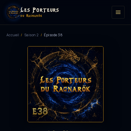
Les Porteurs
du Ragnarök
Accueil
/
Saison 2
/
Épisode 38
E38