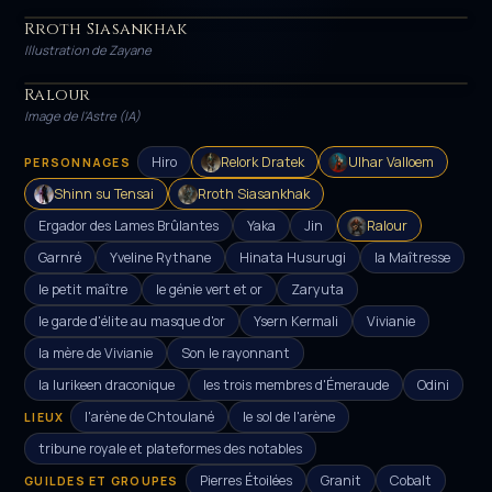
Rroth Siasankhak
HÉROS
Illustration de Zayane
Ralour
PERSONNAGE
Image de l'Astre (IA)
Hiro
Relork Dratek
Ulhar Valloem
PERSONNAGES
Shinn su Tensai
Rroth Siasankhak
Ergador des Lames Brûlantes
Yaka
Jin
Ralour
Garnré
Yveline Rythane
Hinata Husurugi
la Maîtresse
le petit maître
le génie vert et or
Zaryuta
le garde d'élite au masque d'or
Ysern Kermali
Vivianie
la mère de Vivianie
Son le rayonnant
la lurikeen draconique
les trois membres d'Émeraude
Odini
l'arène de Chtoulané
le sol de l'arène
LIEUX
tribune royale et plateformes des notables
Pierres Étoilées
Granit
Cobalt
GUILDES ET GROUPES