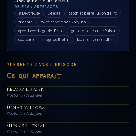
désespoir et acharnement.
OBJETS / ARTEFACTS
la Dévoreuse
Céleste
bâton et pierre Fusion d'Hiro
tridents
fouet et verres de Zaryuta
épée dorée du garde d'élite
guitare-bouclier de Ralour
couteau de mariage de Rroth
deux boucliers d'Ulhar
PRÉSENTS DANS L'ÉPISODE
Ce qui apparaît
Relork Dratek
HÉROS
Illustration de Zayane
Ulhar Valloem
HÉROS
Illustration de Zayane
Shinn su Tensai
HÉROS
Illustration de Zayane