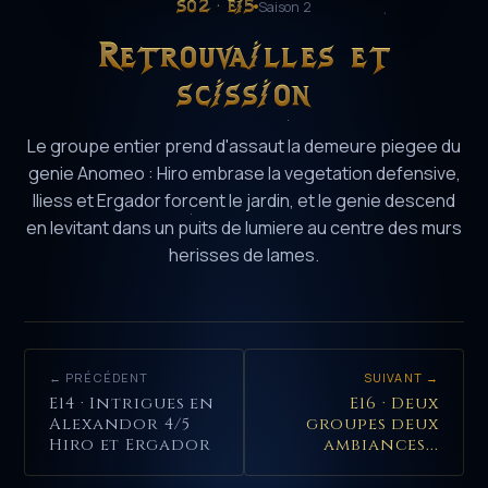
S02 · E15
Saison 2
Retrouvailles et
scission
Le groupe entier prend d'assaut la demeure piegee du
genie Anomeo : Hiro embrase la vegetation defensive,
Iliess et Ergador forcent le jardin, et le genie descend
en levitant dans un puits de lumiere au centre des murs
herisses de lames.
← PRÉCÉDENT
SUIVANT →
E14 · Intrigues en
E16 · Deux
Alexandor 4/5
groupes deux
Hiro et Ergador
ambiances...