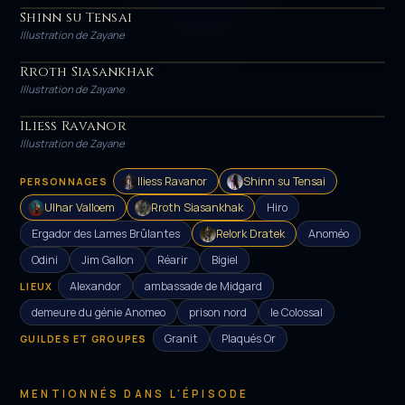
Shinn su Tensai
HÉROS
Illustration de Zayane
Rroth Siasankhak
HÉROS
Illustration de Zayane
Iliess Ravanor
HÉROS
Illustration de Zayane
Iliess Ravanor
Shinn su Tensai
PERSONNAGES
Ulhar Valloem
Rroth Siasankhak
Hiro
Ergador des Lames Brûlantes
Relork Dratek
Anoméo
Odini
Jim Gallon
Réarir
Bigiel
Alexandor
ambassade de Midgard
LIEUX
demeure du génie Anomeo
prison nord
le Colossal
Granit
Plaqués Or
GUILDES ET GROUPES
MENTIONNÉS DANS L'ÉPISODE