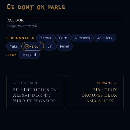
Ce dont on parle
Ralour
PERSONNAGE
Image de l'Astre (IA)
Zirrour
Garn
Nissaneo
Agenterk
PERSONNAGES
Yaka
Ralour
Jin
Penel
Midgard
LIEUX
← PRÉCÉDENT
SUIVANT →
E14 · Intrigues en
E16 · Deux
Alexandor 4/5
groupes deux
Hiro et Ergador
ambiances...