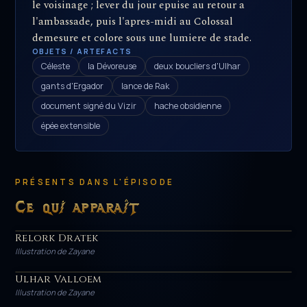
le voisinage ; lever du jour epuise au retour a
l'ambassade, puis l'apres-midi au Colossal
demesure et colore sous une lumiere de stade.
OBJETS / ARTEFACTS
Céleste
la Dévoreuse
deux boucliers d'Ulhar
gants d'Ergador
lance de Rak
document signé du Vizir
hache obsidienne
épée extensible
PRÉSENTS DANS L'ÉPISODE
Ce qui apparaît
Relork Dratek
HÉROS
Illustration de Zayane
Ulhar Valloem
HÉROS
Illustration de Zayane