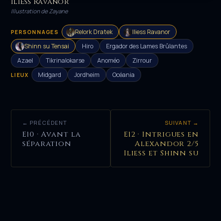
Iliess Ravanor
HÉROS
Illustration de Zayane
Relork Dratek
Iliess Ravanor
PERSONNAGES
Shinn su Tensai
Hiro
Ergador des Lames Brûlantes
Azael
Tikrinalokarse
Anoméo
Zirrour
Midgard
Jordheim
Océania
LIEUX
← PRÉCÉDENT
SUIVANT →
E10 · Avant la
E12 · Intrigues en
séparation
Alexandor 2/5
Iliess et Shinn su