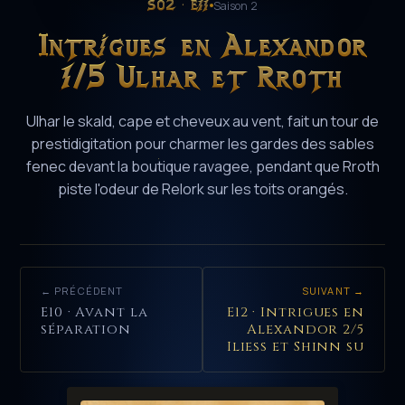
S02 · E11
Saison 2
Intrigues en Alexandor
1/5 Ulhar et Rroth
Ulhar le skald, cape et cheveux au vent, fait un tour de
prestidigitation pour charmer les gardes des sables
fenec devant la boutique ravagee, pendant que Rroth
piste l'odeur de Relork sur les toits orangés.
← PRÉCÉDENT
SUIVANT →
E10 · Avant la
E12 · Intrigues en
séparation
Alexandor 2/5
Iliess et Shinn su