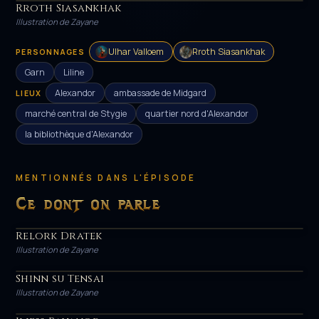
Rroth Siasankhak
HÉROS
Illustration de Zayane
Ulhar Valloem
Rroth Siasankhak
PERSONNAGES
Garn
Liline
Alexandor
ambassade de Midgard
LIEUX
marché central de Stygie
quartier nord d'Alexandor
la bibliothèque d'Alexandor
MENTIONNÉS DANS L'ÉPISODE
Ce dont on parle
Relork Dratek
HÉROS
Illustration de Zayane
Shinn su Tensai
HÉROS
Illustration de Zayane