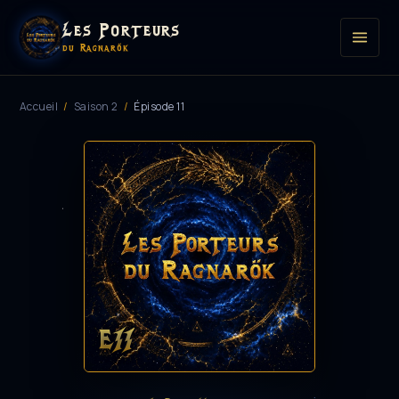
Les Porteurs
du Ragnarök
Accueil
/
Saison 2
/
Épisode 11
E11