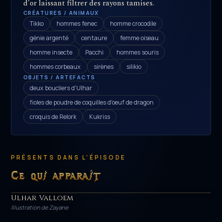
d'or laissant filtrer des rayons tamises.
CRÉATURES / ANIMAUX
Tikko
hommes fenec
homme crocodile
génie argenté
centaure
femme oiseau
homme insecte
Pacchi
hommes souris
hommes corbeaux
sirènes
silikio
OBJETS / ARTEFACTS
deux boucliers d'Ulhar
fioles de poudre de coquilles d'oeuf de dragon
croquis de Relork
Kukriss
PRÉSENTS DANS L'ÉPISODE
Ce qui apparaît
Ulhar Valloem
HÉROS
Illustration de Zayane