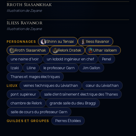
Rroth Siasankhak
HÉROS
Illustration de Zayane
Iliess Ravanor
HÉROS
Illustration de Zayane
Shinn su Tensai
Iliess Ravanor
PERSONNAGES
Rroth Siasankhak
Relork Dratek
Ulhar Valloem
une naine d'Ivoir
un kobold ingénieur en chef
Penel
Izaki
Liline
le professeur Garn
Jim Gallon
Thanes et mages électriques
veines techniques du Léviathan
cœur du Léviathan
LIEUX
pont supérieur
salle d'entraînement électrique des Thanes
chambre de Relork
grande salle du dieu Braggi
salle de cours du professeur Garn
Pierres Étoilées
GUILDES ET GROUPES