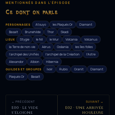
MENTIONNÉS DANS L'ÉPISODE
Ce dont on parle
Atsuyo
les Plaqués Or
Diamant
PERSONNAGES
Basalt
Brunehilde
Thor
Skadi
Stygie
le Nil
le Mur
Volcania
Volcanus
LIEUX
la Terre de non-vie
Aérus
Océania
les îles folles
l'archipel des Unifiés
l'archipel de la Création
l'Astre
Alexandor
Albion
Hibernia
Ivoir
Rubis
Granit
Diamant
GUILDES ET GROUPES
Plaqués Or
Basalt
← PRÉCÉDENT
SUIVANT →
E00 · Le vide
E02 · Une arrivée
s'éloigne
houleuse