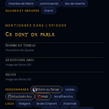
chambre de Relork
commissariat
lieu de revente
Granit
GUILDES ET GROUPES
MENTIONNÉS DANS L'ÉPISODE
Ce dont on parle
Shinn su Tensai
HÉROS
Illustration de Zayane
Atsutoshi Aru
PERSONNAGE
Image de l'Astre (IA)
Modi
PERSONNAGE
Image de l'Astre (IA)
Shinn su Tensai
Lockao
PERSONNAGES
Atsutoshi Aru
Modi
les affranchis
Midgard
île des Erkarork
Atlantide
LIEUX