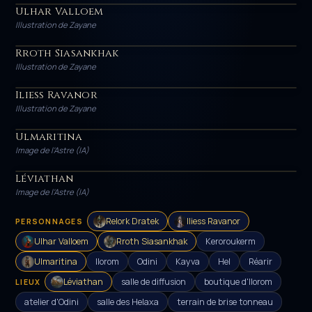
Ulhar Valloem
HÉROS
Illustration de Zayane
Rroth Siasankhak
HÉROS
Illustration de Zayane
Iliess Ravanor
HÉROS
Illustration de Zayane
Ulmaritina
PERSONNAGE
Image de l'Astre (IA)
Léviathan
LIEU
Image de l'Astre (IA)
Relork Dratek
Iliess Ravanor
PERSONNAGES
Ulhar Valloem
Rroth Siasankhak
Keroroukerm
Ulmaritina
Ilorom
Odini
Kayva
Hel
Réarir
Léviathan
salle de diffusion
boutique d'Ilorom
LIEUX
atelier d'Odini
salle des Helaxa
terrain de brise tonneau