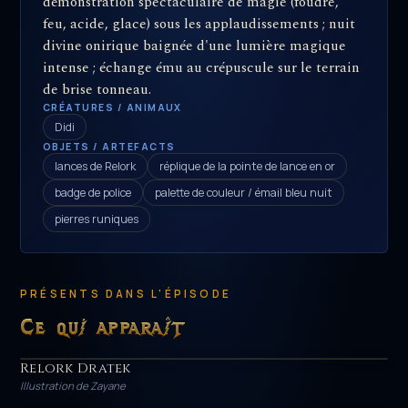
démonstration spectaculaire de magie (foudre,
feu, acide, glace) sous les applaudissements ; nuit
divine onirique baignée d'une lumière magique
intense ; échange ému au crépuscule sur le terrain
de brise tonneau.
CRÉATURES / ANIMAUX
Didi
OBJETS / ARTEFACTS
lances de Relork
réplique de la pointe de lance en or
badge de police
palette de couleur / émail bleu nuit
pierres runiques
PRÉSENTS DANS L'ÉPISODE
Ce qui apparaît
Relork Dratek
HÉROS
Illustration de Zayane