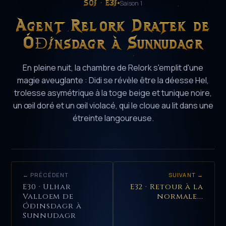
S01 · E31
Saison 1
Agent Relork Dratek de
Óðinsdagr à Sunnudagr
En pleine nuit, la chambre de Relork s'emplit d'une
magie aveuglante : Didi se révèle être la déesse Hel,
trolesse asymétrique à la toge beige et tunique noire,
un œil doré et un œil violacé, qui le cloue au lit dans une
étreinte langoureuse.
← PRÉCÉDENT
SUIVANT →
E30 · Ulhar
E32 · Retour à la
Valloem de
normale...
Óðinsdagr à
Sunnudagr