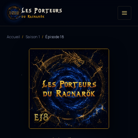
Les Porteurs
du Ragnarök
Accueil
/
Saison 1
/
Épisode 18
E18