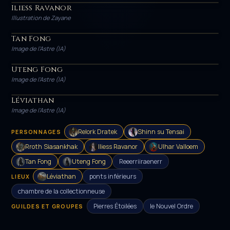
Iliess Ravanor
HÉROS
Illustration de Zayane
Tan Fong
PERSONNAGE
Image de l'Astre (IA)
Uteng Fong
PERSONNAGE
Image de l'Astre (IA)
Léviathan
LIEU
Image de l'Astre (IA)
Relork Dratek
Shinn su Tensai
PERSONNAGES
Rroth Siasankhak
Iliess Ravanor
Ulhar Valloem
Tan Fong
Uteng Fong
Reeerriiraenerr
Léviathan
ponts inférieurs
LIEUX
chambre de la collectionneuse
Pierres Étoilées
le Nouvel Ordre
GUILDES ET GROUPES