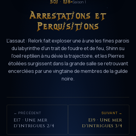
S01 · E18
Saison 1
Arrestations et
Perquisitions
L'assaut : Relork fait exploser une à une les fines parois
du labyrinthe d'un trait de foudre et de feu, Shinn su
l'oeil reptilien à nu dévie la trajectoire, et les Pierres
étoilées surgissent dans la grande salle se retrouvant
encerclées par une vingtaine de membres de la guilde
noire.
← PRÉCÉDENT
SUIVANT →
E17 · Une mer
E19 · Une mer
d'intrigues 2/4
d'intrigues 3/4