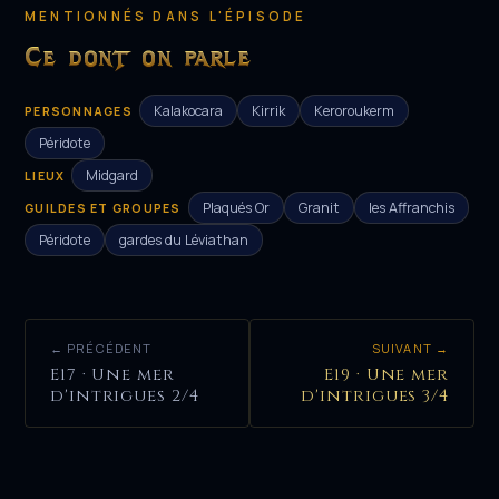
MENTIONNÉS DANS L'ÉPISODE
Ce dont on parle
Kalakocara
Kirrik
Keroroukerm
PERSONNAGES
Péridote
Midgard
LIEUX
Plaqués Or
Granit
les Affranchis
GUILDES ET GROUPES
Péridote
gardes du Léviathan
← PRÉCÉDENT
SUIVANT →
E17 · Une mer
E19 · Une mer
d'intrigues 2/4
d'intrigues 3/4