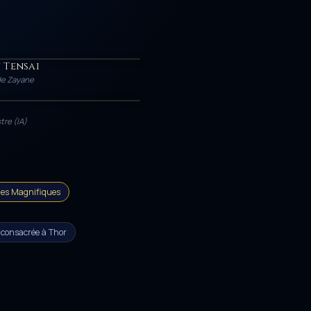
 Tensai
 de Zayane
NAGE
tre (IA)
des Magnifiques
 consacrée à Thor