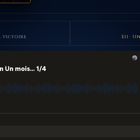
a victoire
E11 · U