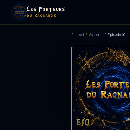
Les Porteurs
du Ragnarök
Accueil
/
Saison 1
/
Épisode 10
E10