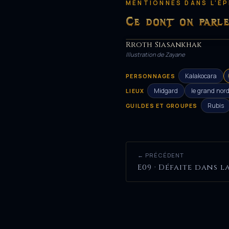
MENTIONNÉS DANS L'É
Ce dont on parl
Rroth Siasankhak
HÉROS
Illustration de Zayane
Kalakocara
PERSONNAGES
Midgard
le grand nor
LIEUX
Rubis
GUILDES ET GROUPES
← PRÉCÉDENT
E09 · Défaite dans l