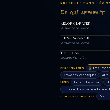
PRÉSENTS DANS L'ÉPIS
Ce qui apparaît
Relork Dratek
HÉROS
Illustration de Zayane
Iliess Ravanor
HÉROS
Illustration de Zayane
Tib Regart
PERSONNAGE
Image de l'Astre (IA)
Iliess Ravano
PERSONNAGES
Kayva des Magnifiques
Arrs
forge du Léviathan
ch
LIEUX
hôtel de Thor à l'arrière du Lévia
Granit
GUILDES ET GROUPES