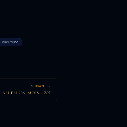
Shen Yung
SUIVANT →
n an en Un mois... 2/4