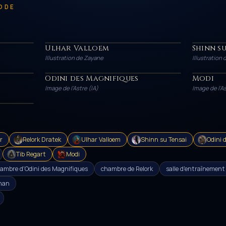
ODE
Ulhar Valloem
Shinn su
HÉROS
HÉROS
Illustration de Zayane
Illustration
Odini des Magnifiques
Modi
PERSONNAGE
PERSON
Image de l'Astre (IA)
Image de l'As
r
Relork Dratek
Ulhar Valloem
Shinn su Tensai
Odini 
Tib Regart
Modi
ambre d'Odini des Magnifiques
chambre de Relork
salle d'entraînement
than