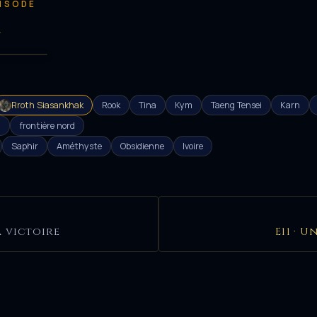
PISODE
e
Rroth Siasankhak
Rook
Tina
Kym
Taeng Tensei
Karn
d
frontière nord
Saphir
Améthyste
Obsidienne
Ivoire
a victoire
E11 · U