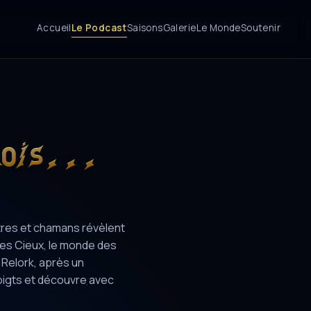
Accueil
Le Podcast
Saisons
Galerie
Le Monde
Soutenir
mois...
êtres et chamans révèlent
 les Cieux, le monde des
 Relork, après un
oigts et découvre avec